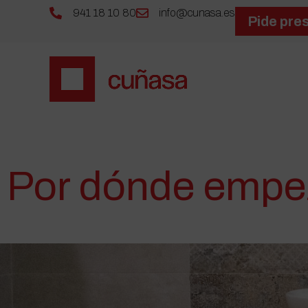
941 18 10 80
info@cunasa.es
Pide pre
Por dónde empez